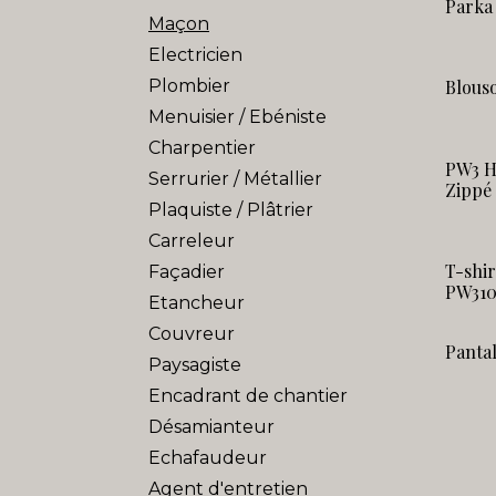
Parka
Maçon
Electricien
Plombier
Blous
Menuisier / Ebéniste
Charpentier
PW3 H
Serrurier / Métallier
Zippé 
Plaquiste / Plâtrier
Carreleur
T-shir
Façadier
PW31
Etancheur
Couvreur
Panta
Paysagiste
Encadrant de chantier
Désamianteur
Echafaudeur
Agent d'entretien