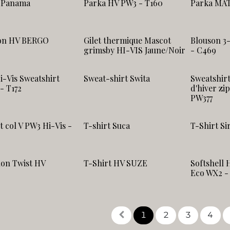
 Panama
Parka HV PW3 - T160
Parka MA
on HV BERGO
Gilet thermique Mascot
Blouson 3-
grimsby HI-VIS Jaune/Noir
- C469
i-Vis Sweatshirt
Sweat-shirt Swita
Sweatshir
- T172
d'hiver zip
PW377
t col V PW3 Hi-Vis -
T-shirt Suca
T-Shirt Si
0
lon Twist HV
T-Shirt HV SUZE
Softshell H
Eco WX2 -
1
2
3
4