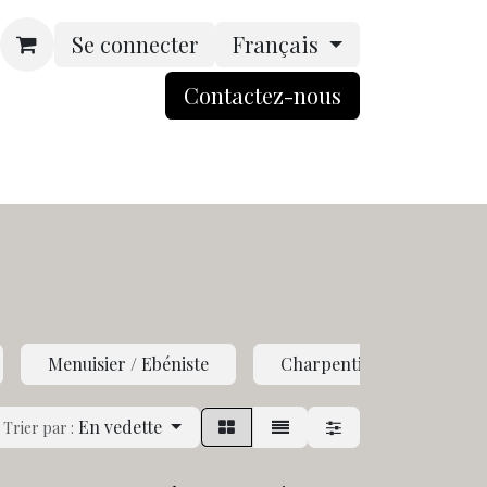
Se connecter
Français
Contactez-nou​​​​s​​
rsonnalisation
Boutique
ACCES BtoB
Menuisier / Ebéniste
Charpentier
Serr
En vedette
Trier par :