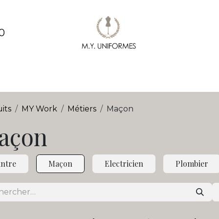
0
ments
Création & conception de vêtements
Pe
its
MY Work
Métiers
Maçon
açon
intre
Maçon
Electricien
Plombier