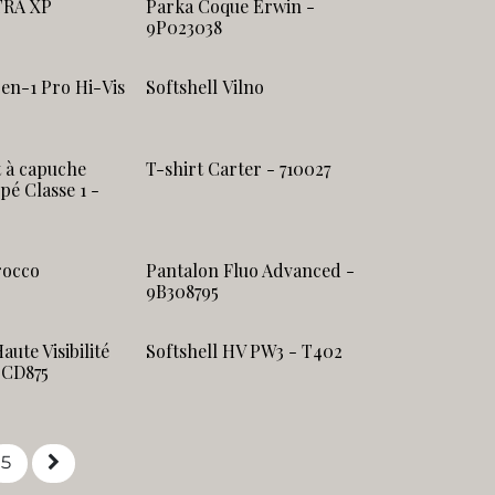
TRA XP
Parka Coque Erwin -
9P023038
en-1 Pro Hi-Vis
Softshell Vilno
t à capuche
T-shirt Carter - 710027
pé Classe 1 -
rocco
Pantalon Fluo Advanced -
9B308795
aute Visibilité
Softshell HV PW3 - T402
 CD875
5