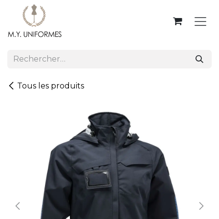
Se rendre au contenu
Tous les produits