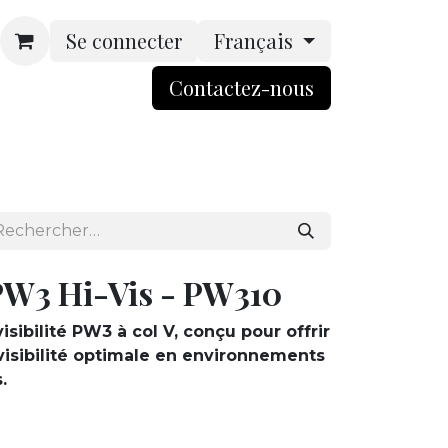
Se connecter
Français
Contactez-nou​​​​s​​
rsonnalisation
Boutique
ACCES BtoB
 PW3 Hi-Vis - PW310
visibilité PW3 à col V, conçu pour offrir
t visibilité optimale en environnements
.