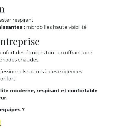
n
ster respirant
issantes :
microbilles haute visibilité
ntreprise
e confort des équipes tout en offrant une
périodes chaudes.
ofessionnels soumis à des exigences
confort.
bilité moderne, respirant et confortable
eur.
 équipes ?
s