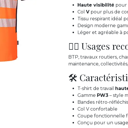
Haute visibilité
pour 
Col
V
pour plus de con
Tissu respirant idéal 
Design moderne ga
Léger et agréable à p
👷‍♂️ Usages r
BTP, travaux routiers, chan
maintenance, collectivités
🛠️ Caractérist
T-shirt de travail
haute
Gamme
PW3
– style
Bandes rétro-réfléchis
Col V confortable
Coupe fonctionnelle f
Conçu pour un usage 