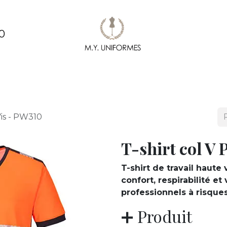
0
ments
Création & conception de vêtements
Pe
Vis - PW310
T-shirt col V
T-shirt de travail haute 
confort, respirabilité e
professionnels à risques
➕ Produit