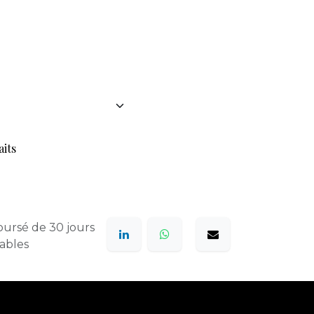
aits
oursé de 30 jours
rables