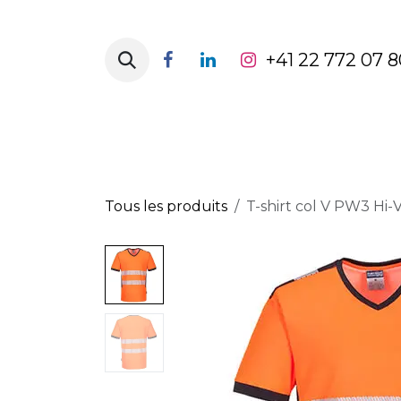
Se rendre au contenu
+41 22 772 07 8
Page d'accueil
Catégorie de vête
Tous les produits
T-shirt col V PW3 Hi-