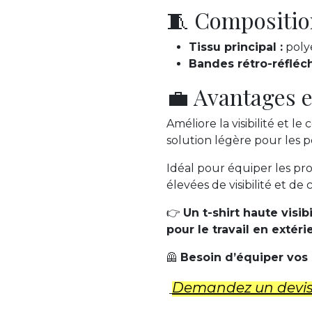
🧵 Compositio
Tissu principal :
polye
Bandes rétro-réfléch
💼 Avantages e
Améliore la visibilité et l
solution légère pour les 
Idéal pour équiper les pr
élevées de visibilité et de 
👉
Un t-shirt haute visi
pour le travail en extéri
🦺
Besoin d’équiper vos
Demandez un d​evi