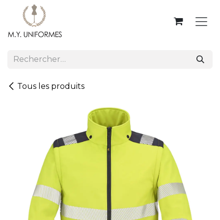
Se rendre au contenu
Tous les produits