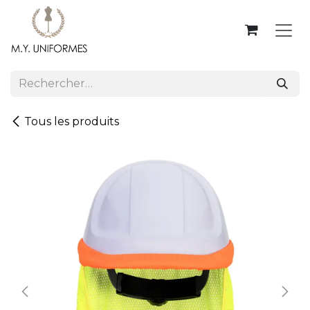
Se rendre au contenu
Tous les produits