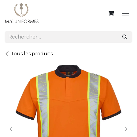
Se rendre au contenu
Tous les produits