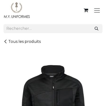
Se rendre au contenu
Tous les produits