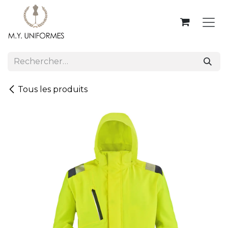
Se rendre au contenu
Tous les produits