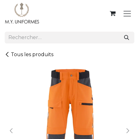
Se rendre au contenu
Tous les produits