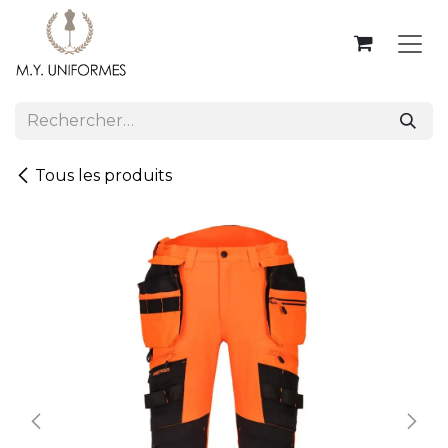
Se rendre au contenu
Tous les produits