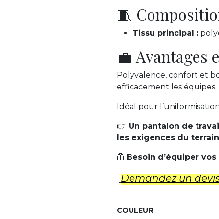
🧵 Compositio
Tissu principal :
polye
💼 Avantages e
Polyvalence, confort et 
efficacement les équipes.
Idéal pour l’uniformisatio
👉
Un pantalon de travai
les exigences du terrain
🦺
Besoin d’équiper vos
Demandez un d​evi
COULEUR