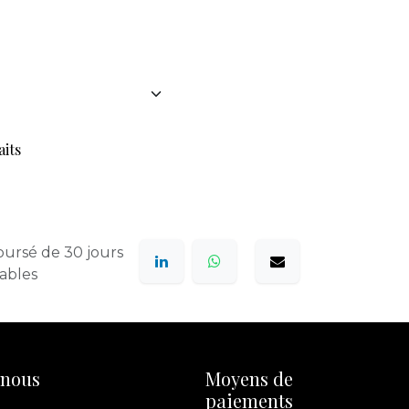
aits
oursé de 30 jours
rables
-nous
Moyens de
paiements