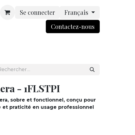
Se connecter
Français
Contactez-nou​​​​s​​
rsonnalisation
Boutique
ACCES BtoB
era - 1FLSTPI
era, sobre et fonctionnel, conçu pour
ce et praticité en usage professionnel