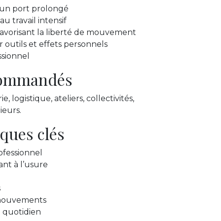
 un port prolongé
au travail intensif
avorisant la liberté de mouvement
 outils et effets personnels
ssionnel
ecommandés
 logistique, ateliers, collectivités,
ieurs.
iques clés
ofessionnel
ant à l’usure
s
mouvements
 quotidien