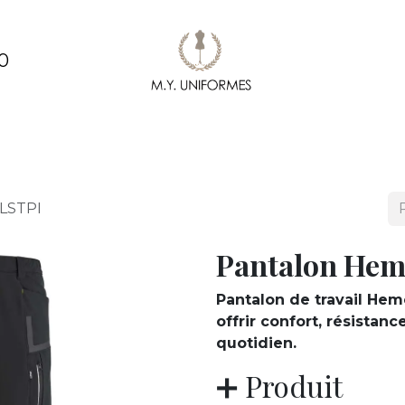
0
ments
Création & conception de vêtements
Pe
FLSTPI
Pantalon Hem
Pantalon de travail Hem
offrir confort, résistan
quotidien.
➕ Produit