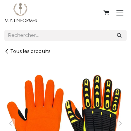
Se rendre au contenu
Tous les produits