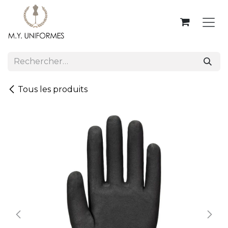
Se rendre au contenu
Tous les produits