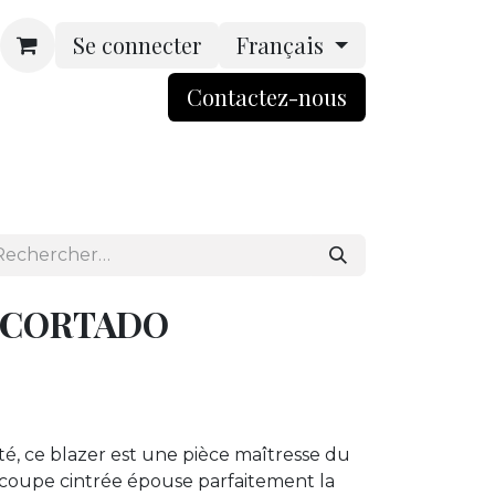
Se connecter
Français
Contactez-nou​​​​s​​
rsonnalisation
Boutique
ACCES BtoB
e CORTADO
ité, ce blazer est une pièce maîtresse du
a coupe cintrée épouse parfaitement la