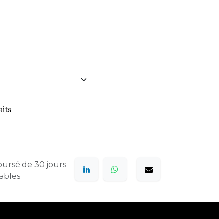
aits
oursé de 30 jours
rables