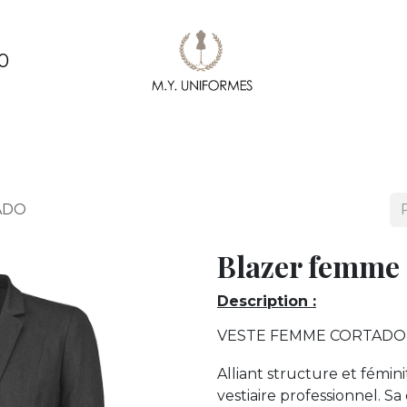
0
ments
Création & conception de vêtements
Pe
ADO
Blazer femm
Description :
VESTE FEMME CORTADO
Alliant structure et fémin
vestiaire professionnel. S