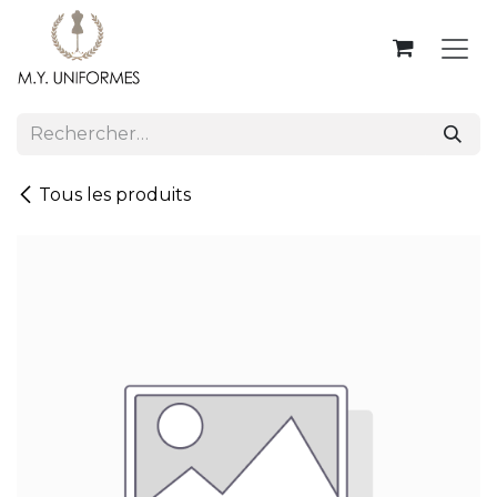
Se rendre au contenu
Tous les produits