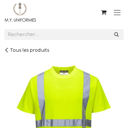
Se rendre au contenu
Tous les produits