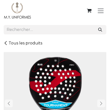
Se rendre au contenu
Tous les produits